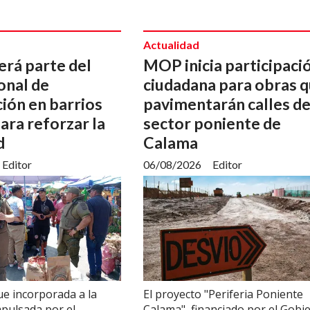
Actualidad
erá parte del
MOP inicia participaci
onal de
ciudadana para obras 
ión en barrios
pavimentarán calles de
para reforzar la
sector poniente de
d
Calama
Editor
06/08/2026
Editor
e incorporada a la
El proyecto "Periferia Poniente
mpulsada por el
Calama", financiado por el Gobi