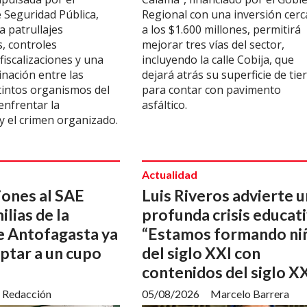
e Seguridad Pública,
Regional con una inversión cer
a patrullajes
a los $1.600 millones, permitirá
, controles
mejorar tres vías del sector,
fiscalizaciones y una
incluyendo la calle Cobija, que
nación entre las
dejará atrás su superficie de tie
stintos organismos del
para contar con pavimento
enfrentar la
asfáltico.
 y el crimen organizado.
Actualidad
iones al SAE
Luis Riveros advierte 
ilias de la
profunda crisis educati
e Antofagasta ya
“Estamos formando ni
ptar a un cupo
del siglo XXI con
contenidos del siglo X
Redacción
05/08/2026
Marcelo Barrera