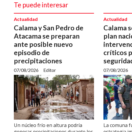
Te puede interesar
Actualidad
Actualidad
Calama y San Pedro de
Calama s
Atacama se preparan
plan naci
ante posible nuevo
intervenc
episodio de
críticos 
precipitaciones
segurida
07/08/2026
Editor
07/08/2026
Un núcleo frío en altura podría
La comuna fu
generar precipitaciones durante los
estrategia i