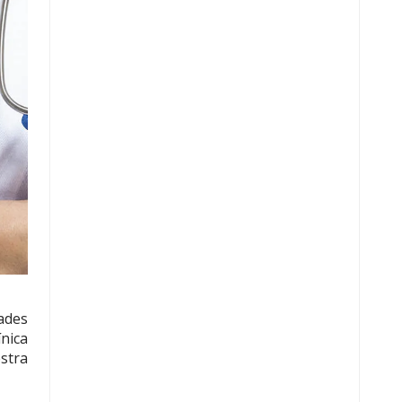
ades
ínica
stra