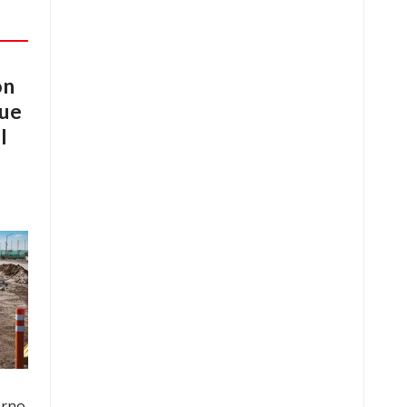
ón
que
l
erno