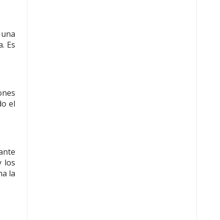
s una
. Es
ones
do el
ante
 los
ma la