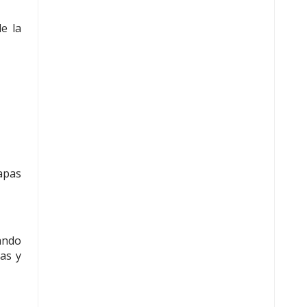
e la
apas
ando
as y