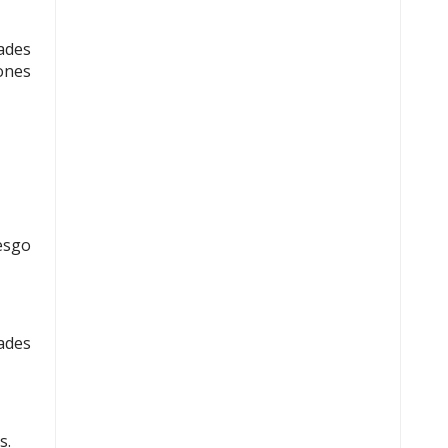
ades
iones
esgo
ades
s.