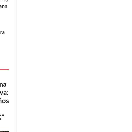
cana
rra
una
va:
ños
X”