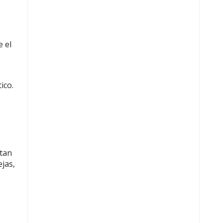
e el
ico.
ntan
jas,