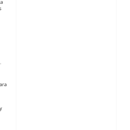
ta
s
.
ara
y