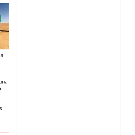
la
 una
a
s