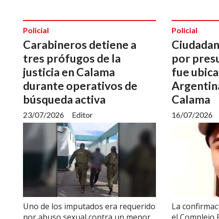
Policial
Policial
Carabineros detiene a
Ciudadan
tres prófugos de la
por pres
justicia en Calama
fue ubica
durante operativos de
Argentina
búsqueda activa
Calama
23/07/2026
Editor
16/07/2026
Uno de los imputados era requerido
La confirmac
por abuso sexual contra un menor
el Complejo 