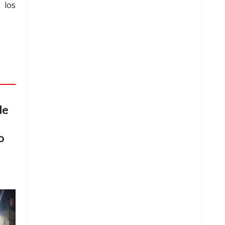
 los
de
o