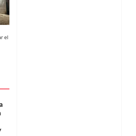
r el
a
a
y