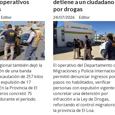
 operativos
detiene a un ciudadano
s
por drogas
Editor
24/07/2026
Editor
gional también dejó la
El operativo del Departamento 
ión de una banda
Migraciones y Policía Internacio
 incautación de 257 kilos
permitió denunciar ingresos po
a expulsión de 17
pasos no habilitados, verificar
En la Provincia de El
personas con expulsión vigente
eros concretó 75
concretar una detención por
durante el período.
infracción a la Ley de Drogas,
reforzando el control migratori
la provincia de El Loa.