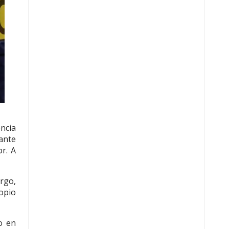
ncia
rante
r. A
argo,
opio
o en