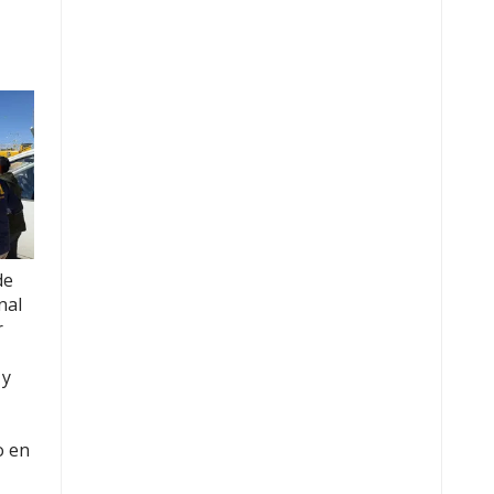
de
nal
r
 y
o en