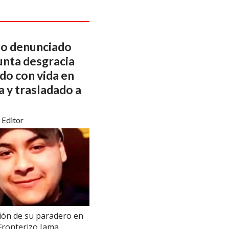
o denunciado
unta desgracia
do con vida en
 y trasladado a
Editor
ión de su paradero en
Fronterizo Jama