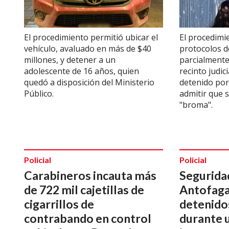
El procedimiento permitió ubicar el
El procedimie
vehículo, avaluado en más de $40
protocolos d
millones, y detener a un
parcialmente
adolescente de 16 años, quien
recinto judic
quedó a disposición del Ministerio
detenido por
Público.
admitir que 
"broma".
Policial
Policial
Carabineros incauta más
Seguridad
de 722 mil cajetillas de
Antofaga
cigarrillos de
detenidos
contrabando en control
durante 